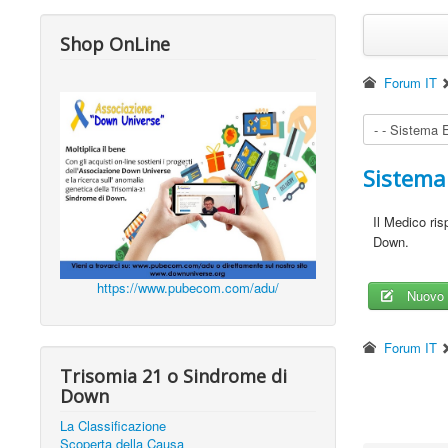
Shop OnLine
Forum IT
Sistema
Il Medico ri
Down.
https://www.pubecom.com/adu/
Nuovo 
Forum IT
Trisomia 21 o Sindrome di
Down
La Classificazione
Scoperta della Causa