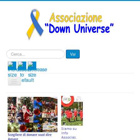
Cerca...
Vai
Cambia
navigazione
Menu IT
Associazione
Progetti
Eventi e Novità
Contattaci