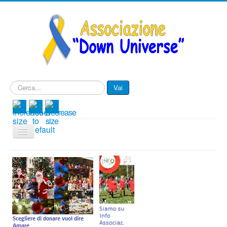
Cerca...
Vai
Cambia
navigazione
Menu IT
Associazione
Progetti
Eventi e Novità
Contattaci