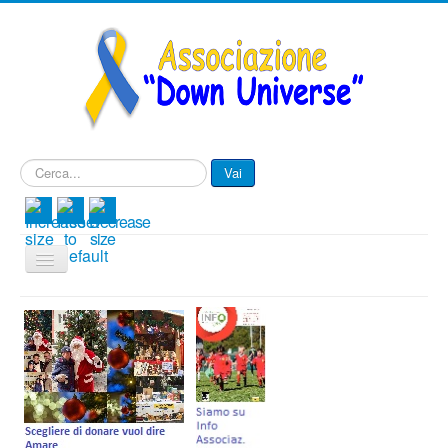
Cerca...
Vai
Cambia
navigazione
Menu IT
Associazione
Progetti
Eventi e Novità
Contattaci