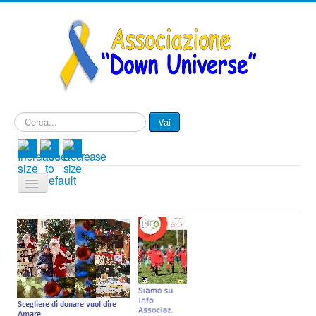
Cerca...
Vai
Cambia
navigazione
Menu IT
Associazione
Progetti
Eventi e Novità
Contattaci